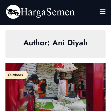
Skip
to
content
Author:
Ani Diyah
Outdoors