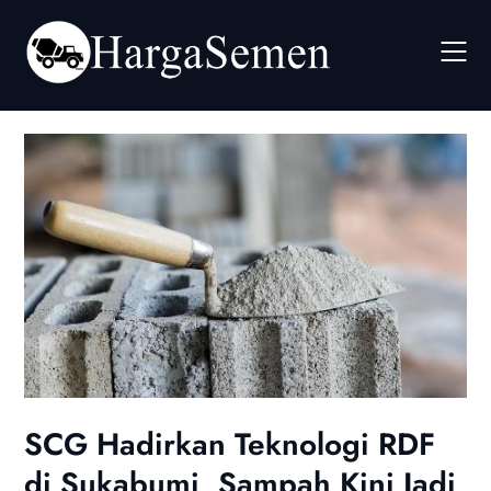
Skip
to
content
SCG Hadirkan Teknologi RDF
di Sukabumi, Sampah Kini Jadi