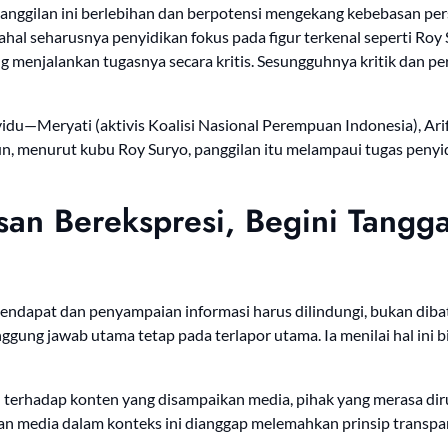
nggilan ini berlebihan dan berpotensi mengekang kebebasan pe
adahal seharusnya penyidikan fokus pada figur terkenal seperti Roy
g menjalankan tugasnya secara kritis. Sesungguhnya kritik dan pe
vidu—Meryati (aktivis Koalisi Nasional Perempuan Indonesia), Ari
, menurut kubu Roy Suryo, panggilan itu melampaui tugas penyidi
an Berekspresi, Begini Tangg
ndapat dan penyampaian informasi harus dilindungi, bukan dib
tanggung jawab utama tetap pada terlapor utama. Ia menilai hal 
terhadap konten yang disampaikan media, pihak yang merasa dir
an media dalam konteks ini dianggap melemahkan prinsip transp