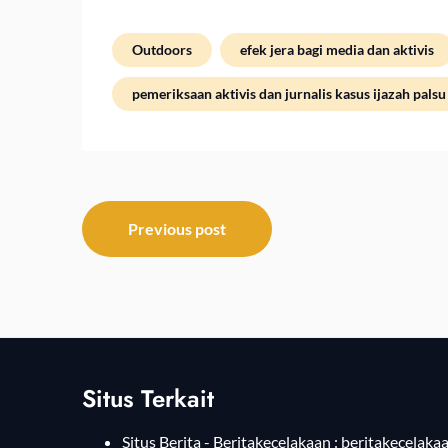
Outdoors
efek jera bagi media dan aktivis
pemeriksaan aktivis dan jurnalis kasus ijazah palsu
Post
Previous post
navigation
Situs Terkait
Situs Berita - Beritakecelakaan :
beritakecelakaa