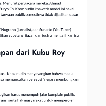
rs. Menurut pengacara mereka, Ahmad
 Suryo Cs. Khozinudin khawatir model ini bakal
rtanyaan publik semestinya tidak dijadikan dasar
f Nugroho (jurnalis), dan Sunarto (YouTuber)—
kan substansi ijazah dan justru mengalihkan isu
apan dari Kubu Roy
atasi. Khozinudin menyayangkan bahwa media
ini bisa memunculkan persepsi “negara membungkam
ugikan harus menempuh jalur komplain publik,
aransi serta hak masyarakat untuk memperoleh