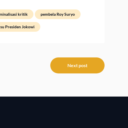
inalisasi kritik
pembela Roy Suryo
lsu Presiden Jokowi
Next post