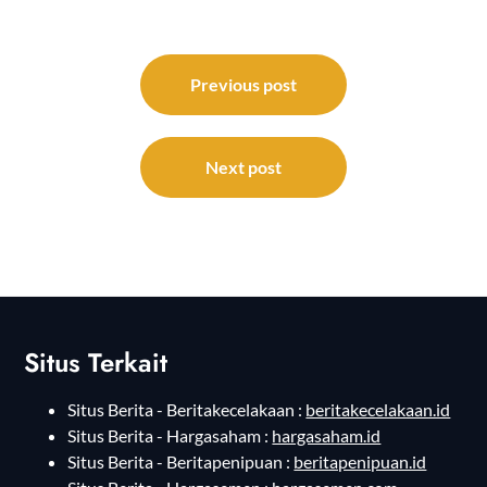
Post
navigation
Previous post
Next post
Situs Terkait
Situs Berita - Beritakecelakaan :
beritakecelakaan.id
Situs Berita - Hargasaham :
hargasaham.id
Situs Berita - Beritapenipuan :
beritapenipuan.id