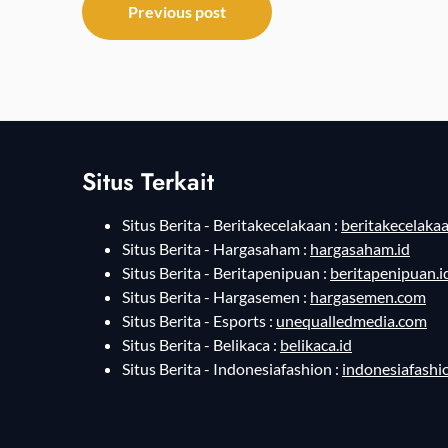
Post
Previous post
navigation
Situs Terkait
Situs Berita - Beritakecelakaan :
beritakecelakaa
Situs Berita - Hargasaham :
hargasaham.id
Situs Berita - Beritapenipuan :
beritapenipuan.i
Situs Berita - Hargasemen :
hargasemen.com
Situs Berita - Esports :
unequalledmedia.com
Situs Berita - Belikaca :
belikaca.id
Situs Berita - Indonesiafashion :
indonesiafashi