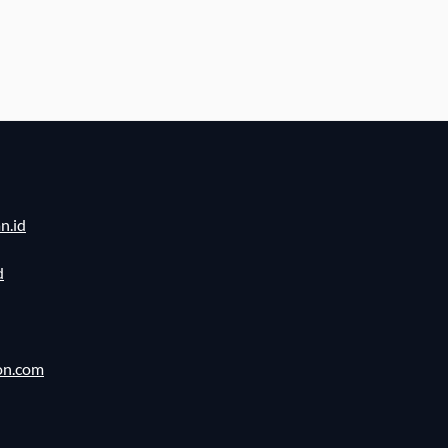
n.id
d
on.com