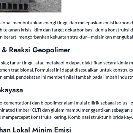
ional membutuhkan energi tinggi dan melepaskan emisi karbon d
h tekanan krisis iklim dan target dekarbonisasi, dunia konstruksi
n berarti mengorbankan kekuatan struktur—melainkan mengubah 
ah & Reaksi Geopolimer
, slag tanur tinggi, atau metakaolin dapat diaktifkan secara kim
semen tradisional. Formulasi ini dapat disesuaikan untuk konstruks
kan emisi, pendekatan ini memberi nilai tambah pada limbah indus
ekayasa
cementation) dan biopolimer alami mulai dilirik sebagai solusi lo
ss‑laminated timber (CLT) dan glulam mampu menggantikan sebagian
mempercepat konstruksi kering. Kombinasi struktur hibrida kay
han Lokal Minim Emisi