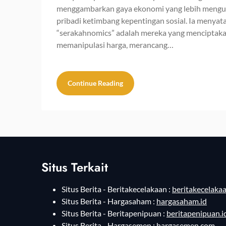
menggambarkan gaya ekonomi yang lebih meng
pribadi ketimbang kepentingan sosial. Ia menya
“serakahnomics” adalah mereka yang menciptaka
memanipulasi harga, merancang…
Continue Reading
Situs Terkait
Situs Berita - Beritakecelakaan :
beritakecelakaa
Situs Berita - Hargasaham :
hargasaham.id
Situs Berita - Beritapenipuan :
beritapenipuan.i
Situs Berita - Hargasemen :
hargasemen.com