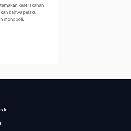
utamakan keserakahan
takan bahwa pelaku
n monopoli,
n.id
d