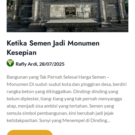
Ketika Semen Jadi Monumen
Kesepian
Rafly Ardi,
28/07/2025
Bangunan yang Tak Pernah Selesai Harga Semen –
Monumen Di sudut-sudut kota dan pinggiran desa, berdiri
rangka beton yang ditinggalkan. Dinding-dinding yang
belum diplester, tiang-tiang yang tak pernah menyangga
atap, menjadi sisa ambisi yang tertahan. Semen yang
semula simbol pembangunan, kini berubah jadi jejak
ketidakpastian. Sunyi yang Menempel di Dinding…