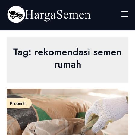
Skip
to
content
Tag:
rekomendasi semen
rumah
Properti