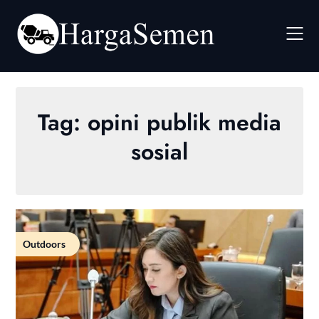
Skip
to
content
Tag:
opini publik media
sosial
Outdoors