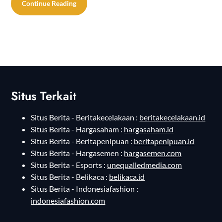
Continue Reading
Situs Terkait
Situs Berita - Beritakecelakaan :
beritakecelakaan.id
Situs Berita - Hargasaham :
hargasaham.id
Situs Berita - Beritapenipuan :
beritapenipuan.id
Situs Berita - Hargasemen :
hargasemen.com
Situs Berita - Esports :
unequalledmedia.com
Situs Berita - Belikaca :
belikaca.id
Situs Berita - Indonesiafashion :
indonesiafashion.com