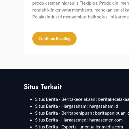
produk semen hidraulis Flexiplus. Produk ini me
rendah klinker yang membantu menekan emisi kar
Pelaku industri menyambut baik solusi ini karen
Continue Reading
Situs Terkait
Situs Berita - Beritakecelakaan :
beritakecelakaa
Situs Berita - Hargasaham :
hargasaham.id
Situs Berita - Beritapenipuan :
beritapenipuan.i
Situs Berita - Hargasemen :
hargasemen.com
Situs Berita - Esports :
unequalledmedia.com