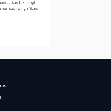
manfaatkan teknologi
bon secara signifikan.
a…
n.id
d