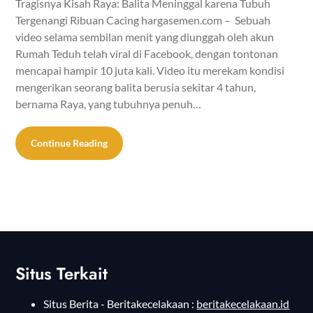
Tragisnya Kisah Raya: Balita Meninggal karena Tubuh
Tergenangi Ribuan Cacing hargasemen.com – Sebuah
video selama sembilan menit yang diunggah oleh akun
Rumah Teduh telah viral di Facebook, dengan tontonan
mencapai hampir 10 juta kali. Video itu merekam kondisi
mengerikan seorang balita berusia sekitar 4 tahun,
bernama Raya, yang tubuhnya penuh…
Continue Reading
Situs Terkait
Situs Berita - Beritakecelakaan :
beritakecelakaan.id