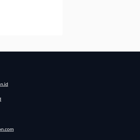
n.id
d
on.com