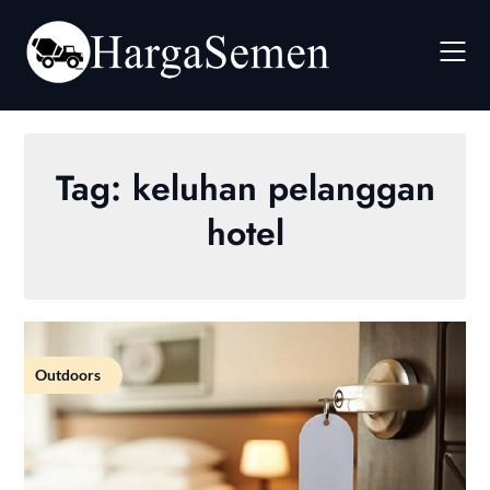
Skip
to
content
Tag:
keluhan pelanggan
hotel
Outdoors