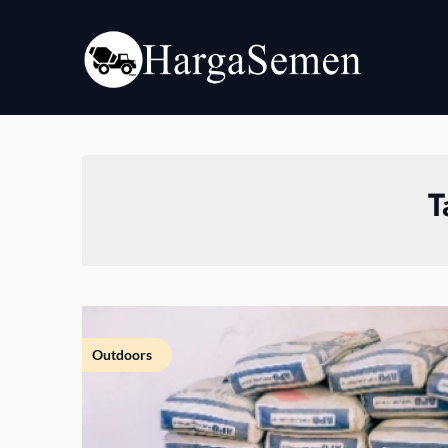
Skip
to
content
T
Outdoors