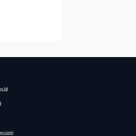
n.id
d
on.com