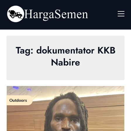
Skip
to
content
Tag:
dokumentator KKB
Nabire
Outdoors