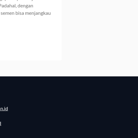
 Padahal, dengan
a semen bisa menjangkau
n.id
d