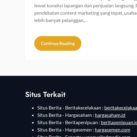
lewat koneksi lapangan dan penjualan langsung.
pendekatan content marketing yang tepat, usah
lebih banyak pelanggan,…
Continue Reading
Situs Terkait
Situs Berita - Beritakecelakaan :
beritakecelakaa
Situs Berita - Hargasaham :
hargasaham.id
Situs Berita - Beritapenipuan :
beritapenipuan.i
Situs Berita - Hargasemen :
hargasemen.com
Situs Berita - Esports :
unequalledmedia.com