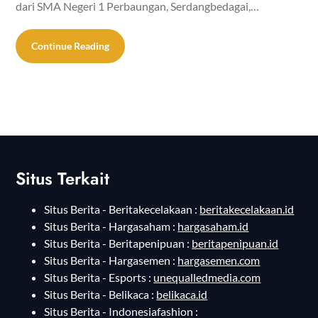
dari SMA Negeri 1 Perbaungan, Serdangbedagai,…
Continue Reading
Situs Terkait
Situs Berita - Beritakecelakaan :
beritakecelakaan.id
Situs Berita - Hargasaham :
hargasaham.id
Situs Berita - Beritapenipuan :
beritapenipuan.id
Situs Berita - Hargasemen :
hargasemen.com
Situs Berita - Esports :
unequalledmedia.com
Situs Berita - Belikaca :
belikaca.id
Situs Berita - Indonesiafashion :