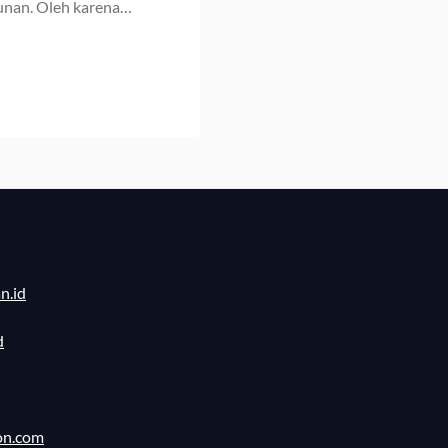
unan. Oleh karena…
n.id
d
on.com