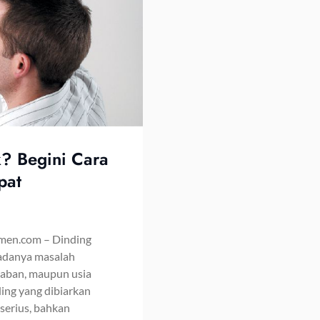
? Begini Cara
pat
emen.com – Dinding
 adanya masalah
baban, maupun usia
ding yang dibiarkan
serius, bahkan