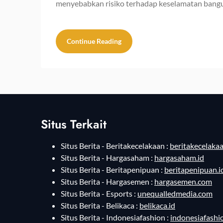
menyebabkan risiko terhadap keselamatan bang
Continue Reading
Situs Terkait
Situs Berita - Beritakecelakaan :
beritakecelakaa
Situs Berita - Hargasaham :
hargasaham.id
Situs Berita - Beritapenipuan :
beritapenipuan.i
Situs Berita - Hargasemen :
hargasemen.com
Situs Berita - Esports :
unequalledmedia.com
Situs Berita - Belikaca :
belikaca.id
Situs Berita - Indonesiafashion :
indonesiafashi