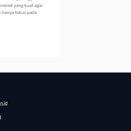
merek yang kuat agar
ak hanya fokus pada
n.id
d